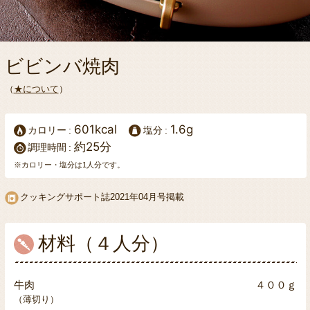
ビビンバ焼肉
（
★について
）
601kcal
1.6g
カロリー
塩分
約25分
調理時間
※カロリー・塩分は1人分です。
クッキングサポート誌
2021年04月号掲載
材料（４人分）
牛肉
４００ｇ
（薄切り）