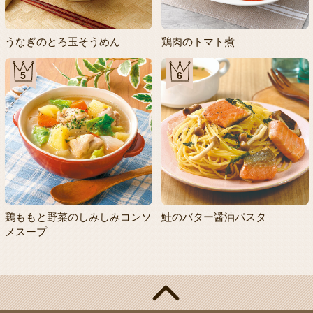
うなぎのとろ玉そうめん
鶏肉のトマト煮
5
6
鶏ももと野菜のしみしみコンソ
鮭のバター醤油パスタ
メスープ