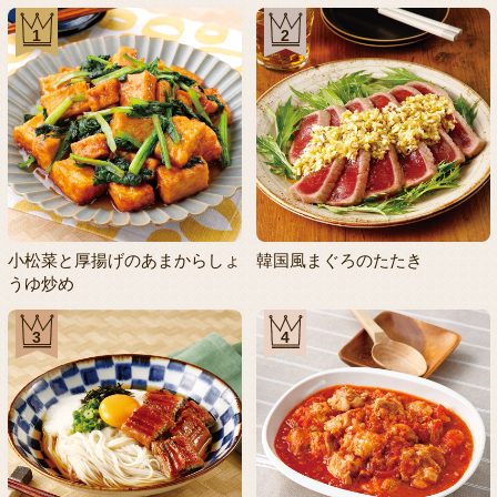
1
2
小松菜と厚揚げのあまからしょ
韓国風まぐろのたたき
うゆ炒め
3
4