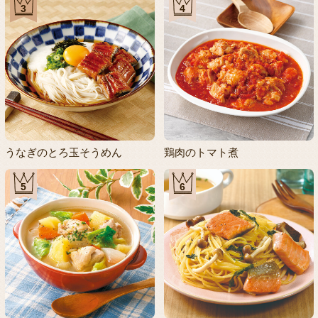
3
4
うなぎのとろ玉そうめん
鶏肉のトマト煮
5
6