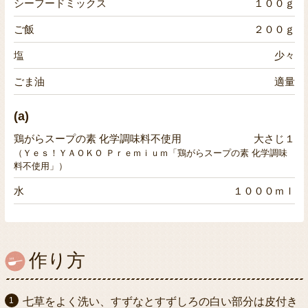
シーフードミックス
１００ｇ
ご飯
２００ｇ
塩
少々
ごま油
適量
(a)
鶏がらスープの素 化学調味料不使用
大さじ１
（Ｙｅｓ！ＹＡＯＫＯ Ｐｒｅｍｉｕｍ「鶏がらスープの素 化学調味
料不使用」）
水
１０００ｍｌ
作り方
七草をよく洗い、すずなとすずしろの白い部分は皮付き