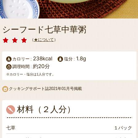
シーフード七草中華粥
（
★について
）
238kcal
1.8g
カロリー
塩分
約20分
調理時間
※カロリー・塩分は1人分です。
クッキングサポート誌
2021年01月号掲載
材料（２人分）
七草
１パック