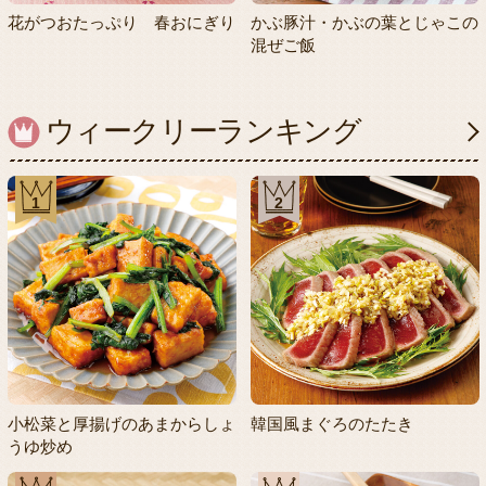
花がつおたっぷり 春おにぎり
かぶ豚汁・かぶの葉とじゃこの
混ぜご飯
ウィークリーランキング
1
2
小松菜と厚揚げのあまからしょ
韓国風まぐろのたたき
うゆ炒め