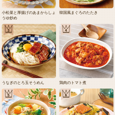
小松菜と厚揚げのあまからしょ
韓国風まぐろのたたき
うゆ炒め
3
4
うなぎのとろ玉そうめん
鶏肉のトマト煮
5
6