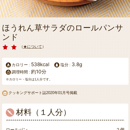
ほうれん草サラダのロールパンサ
ンド
（
★について
）
538kcal
3.8g
カロリー
塩分
約10分
調理時間
※カロリー・塩分は1人分です。
クッキングサポート誌
2020年01月号掲載
材料（１人分）
ロールパン
２個