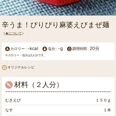
辛うま！ぴりぴり麻婆えびまぜ麺
（
★について
）
-kcal
-g
20分
カロリー
塩分
調理時間
※カロリー・塩分は1人分です。
オリジナルレシピ
材料（２人分）
むきえび
１５０ｇ
なす
１本