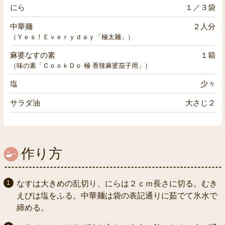
にら
１／３袋
中華麺
２人分
（Ｙｅｓ！Ｅｖｅｒｙｄａｙ「極太麺」）
麻婆なすの素
１箱
（味の素「ＣｏｏｋＤｏ 極 香辣麻婆茄子用」）
塩
少々
サラダ油
大さじ２
作り方
なすは大きめの乱切り、にらは２ｃｍ長さに切る。むき
えびは塩をふる。中華麺は袋の表記通りに茹でて氷水で
締める。