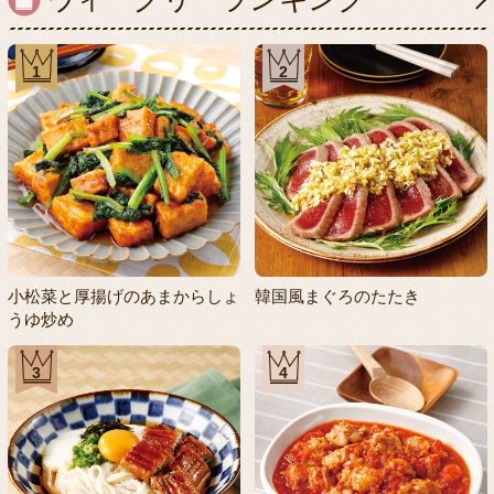
1
2
小松菜と厚揚げのあまからしょ
韓国風まぐろのたたき
うゆ炒め
3
4