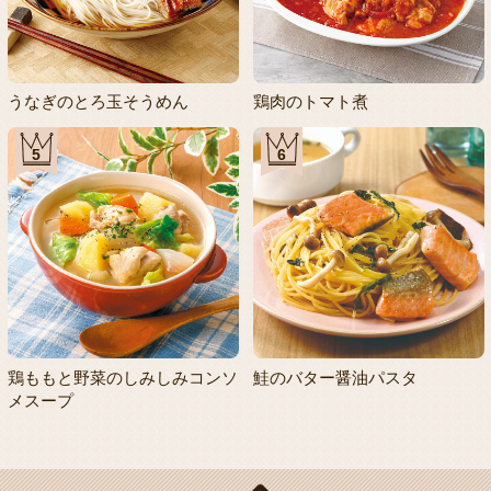
うなぎのとろ玉そうめん
鶏肉のトマト煮
5
6
鶏ももと野菜のしみしみコンソ
鮭のバター醤油パスタ
メスープ