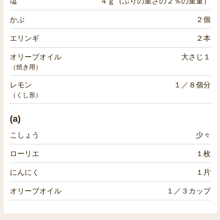
塩
４ｇ（ぶりの重さの２％の重量）
かぶ
２個
エリンギ
２本
オリーブオイル
大さじ１
（焼き用）
レモン
１／８個分
（くし形）
(a)
こしょう
少々
ローリエ
１枚
にんにく
１片
オリーブオイル
１／３カップ