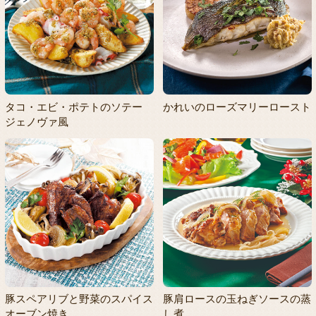
タコ・エビ・ポテトのソテー
かれいのローズマリーロースト
ジェノヴァ風
豚スペアリブと野菜のスパイス
豚肩ロースの玉ねぎソースの蒸
オーブン焼き
し煮