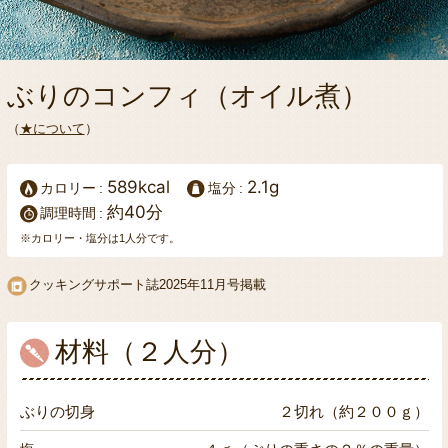
ぶりのコンフィ（オイル煮）
（
★について
）
589kcal
2.1g
カロリー
塩分
約40分
調理時間
※カロリー・塩分は1人分です。
クッキングサポート誌
2025年11月号掲載
材料（２人分）
ぶりの切身
２切れ（約２００ｇ）