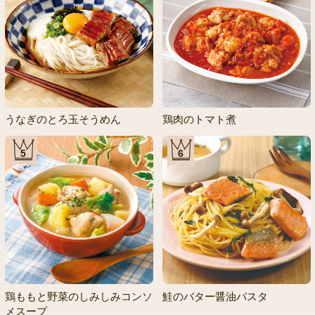
うなぎのとろ玉そうめん
鶏肉のトマト煮
5
6
鶏ももと野菜のしみしみコンソ
鮭のバター醤油パスタ
メスープ