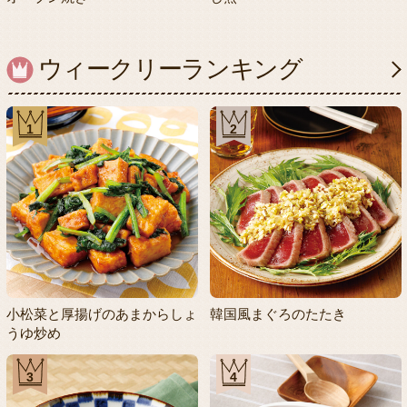
ウィークリーランキング
1
2
小松菜と厚揚げのあまからしょ
韓国風まぐろのたたき
うゆ炒め
3
4