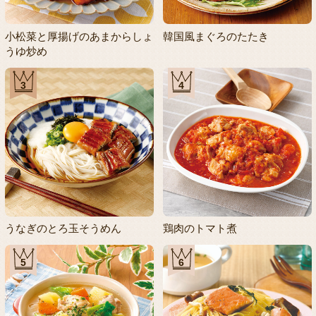
小松菜と厚揚げのあまからしょ
韓国風まぐろのたたき
うゆ炒め
3
4
うなぎのとろ玉そうめん
鶏肉のトマト煮
5
6