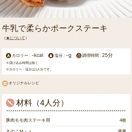
牛乳で柔らかポークステーキ
（
★について
）
-kcal
-g
25分
カロリー
塩分
調理時間
※漬け込み時間は除く
※カロリー・塩分は1人分です。
オリジナルレシピ
材料（4人分）
豚肉モモ肉ステーキ用
4枚
きのこＭｉｘ
適量