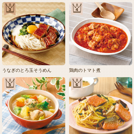
3
4
うなぎのとろ玉そうめん
鶏肉のトマト煮
5
6