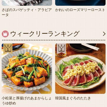
さばのスパゲッティ・アラビア
かれいのローズマリーロースト
ータ
ウィークリーランキング
1
2
小松菜と厚揚げのあまからしょ
韓国風まぐろのたたき
うゆ炒め