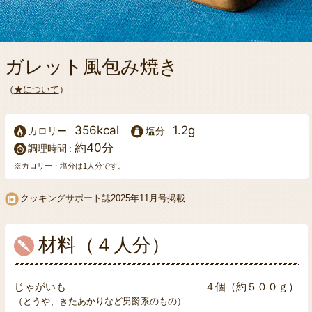
ガレット風包み焼き
（
★について
）
356kcal
1.2g
カロリー
塩分
約40分
調理時間
※カロリー・塩分は1人分です。
クッキングサポート誌
2025年11月号掲載
材料（４人分）
じゃがいも
４個（約５００ｇ）
（とうや、きたあかりなど男爵系のもの）