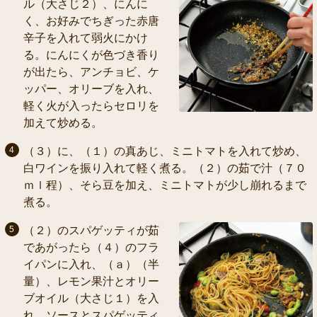
ル（大さじ２）、にんに
く、お好みでちぎった赤唐
辛子を入れて弱火にかけ
る。にんにくが色づき香り
が出たら、アンチョビ、ケ
ッパー、オリーブを入れ、
軽く火が入ったらセロリを
加えて炒める。
（３）に、（１）の真あじ、ミニトマトを入れて炒め、
白ワインを振り入れて軽く煮る。（２）の茹で汁（７０
ｍｌ程）、そら豆を加え、ミニトマトが少し崩れるまで
煮る。
（２）のスパゲッティが茹
であがったら（４）のフラ
イパンに入れ、（ａ）（半
量）、レモン果汁とオリー
ブオイル（大さじ１）を入
れ、ソースとスパゲッティ