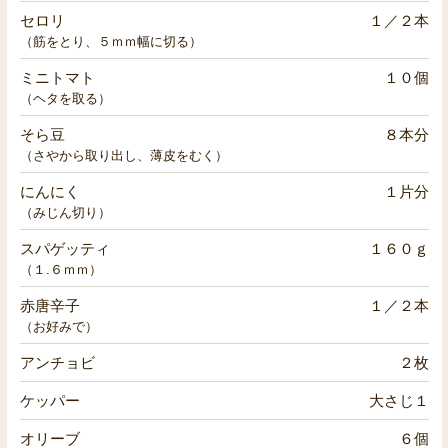
セロリ
１／２本
（筋をとり、５ｍｍ幅に切る）
ミニトマト
１０個
（ヘタを取る）
そら豆
８本分
（さやから取り出し、薄皮をむく）
にんにく
１片分
（みじん切り）
スパゲッティ
１６０ｇ
（１.６ｍｍ）
赤唐辛子
１／２本
（お好みで）
アンチョビ
２枚
ケッパー
大さじ１
オリーブ
６個