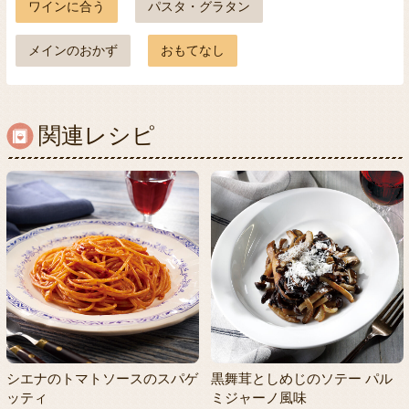
ワインに合う
パスタ・グラタン
メインのおかず
おもてなし
関連レシピ
シエナのトマトソースのスパゲ
黒舞茸としめじのソテー パル
ッティ
ミジャーノ風味