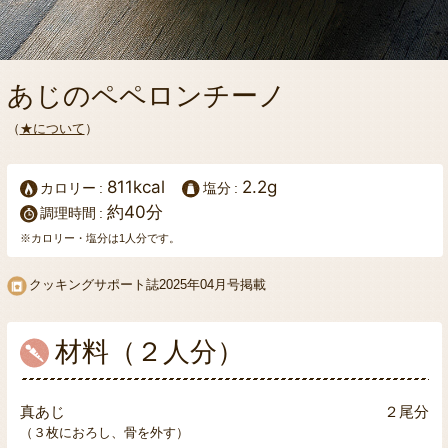
あじのペペロンチーノ
（
★について
）
811kcal
2.2g
カロリー
塩分
約40分
調理時間
※カロリー・塩分は1人分です。
クッキングサポート誌
2025年04月号掲載
材料（２人分）
真あじ
２尾分
（３枚におろし、骨を外す）