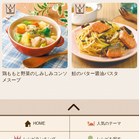
5
6
鶏ももと野菜のしみしみコンソ
鮭のバター醤油パスタ
メスープ
HOME
人気のテーマ
レシピランキング
レシピを探す