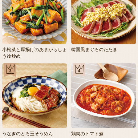
小松菜と厚揚げのあまからしょ
韓国風まぐろのたたき
うゆ炒め
3
4
うなぎのとろ玉そうめん
鶏肉のトマト煮