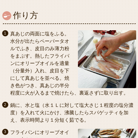
作り方
真あじの両面に塩をふる。
水分が出たらペーパータオ
ルでふき、皮目のみ薄力粉
をまぶす。熱したフライパ
ンにオリーブオイルを適量
（分量外）入れ、皮目を下
にして真あじを並べる。焼
き色がつき、真あじの半分
程度に火が入るまで焼けたら、裏返さずに取り出す。
鍋に、水と塩（水１Ｌに対して塩大さじ１程度の塩分濃
度）を入れて火にかけ、沸騰したらスパゲッティを加
え、表示時間より１分短く茹でる。
フライパンにオリーブオイ