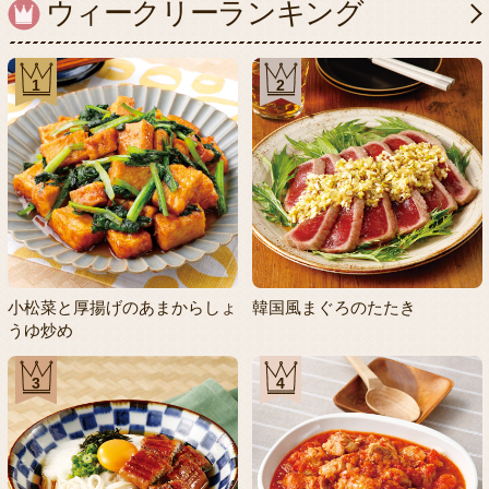
ウィークリーランキング
1
2
小松菜と厚揚げのあまからしょ
韓国風まぐろのたたき
うゆ炒め
3
4