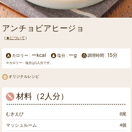
アンチョビアヒージョ
（
★について
）
ーkcal
ーg
15分
カロリー
塩分
調理時間
※カロリー・塩分は1人分です。
オリジナルレシピ
材料（2人分）
むきえび
8尾
マッシュルーム
4個