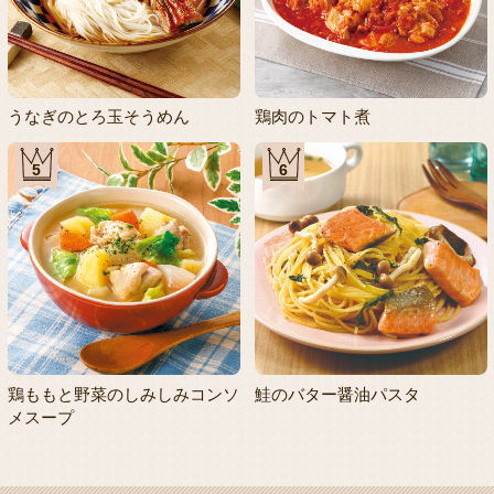
うなぎのとろ玉そうめん
鶏肉のトマト煮
5
6
鶏ももと野菜のしみしみコンソ
鮭のバター醤油パスタ
メスープ