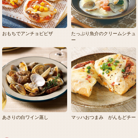
おもちでアンチョビピザ
たっぷり魚介のクリームシチュ
ー
あさりの白ワイン蒸し
マッハおつまみ がんもどチー