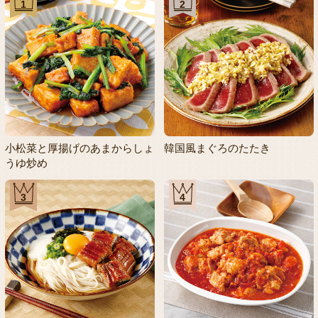
1
2
小松菜と厚揚げのあまからしょ
韓国風まぐろのたたき
うゆ炒め
3
4