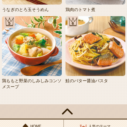
うなぎのとろ玉そうめん
鶏肉のトマト煮
5
6
鶏ももと野菜のしみしみコンソ
鮭のバター醤油パスタ
メスープ
HOME
人気のテーマ