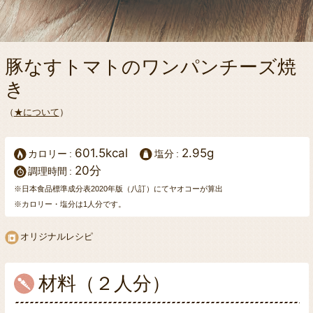
豚なすトマトのワンパンチーズ焼
き
（
★について
）
601.5kcal
2.95g
カロリー
塩分
20分
調理時間
※日本食品標準成分表2020年版（八訂）にてヤオコーが算出
※カロリー・塩分は1人分です。
オリジナルレシピ
材料（２人分）