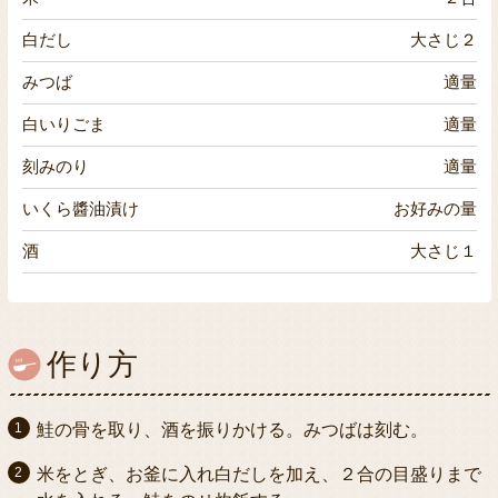
白だし
大さじ２
みつば
適量
白いりごま
適量
刻みのり
適量
いくら醬油漬け
お好みの量
酒
大さじ１
作り方
鮭の骨を取り、酒を振りかける。みつばは刻む。
米をとぎ、お釜に入れ白だしを加え、２合の目盛りまで