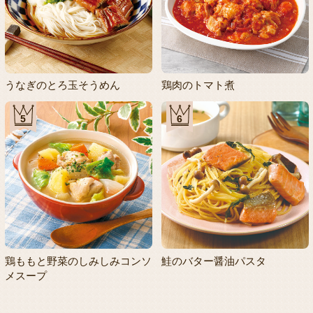
うなぎのとろ玉そうめん
鶏肉のトマト煮
5
6
鶏ももと野菜のしみしみコンソ
鮭のバター醤油パスタ
メスープ