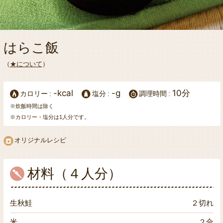
はらこ飯
（
★について
）
-kcal
-g
10分
カロリー
塩分
調理時間
※炊飯時間は除く
※カロリー・塩分は1人分です。
オリジナルレシピ
材料（４人分）
生秋鮭
２切れ
米
２合