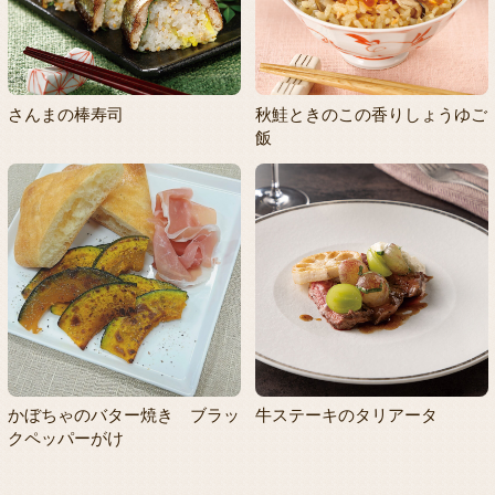
さんまの棒寿司
秋鮭ときのこの香りしょうゆご
飯
かぼちゃのバター焼き ブラッ
牛ステーキのタリアータ
クペッパーがけ