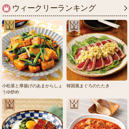
ウィークリーランキング
1
2
小松菜と厚揚げのあまからしょ
韓国風まぐろのたたき
うゆ炒め
3
4