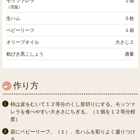
モッツァレラ
１個
（市販）
生ハム
５枚
ベビーリーフ
１袋
オリーブオイル
大さじ２
粗びき黒こしょう
適量
作り方
柿は皮をむいて１２等分のくし形切りにする。モッツァ
レラを食べやすい大きさにちぎる。（１個を１２等分程
度）
器にベビーリーフ、（１）、生ハムを彩りよく盛りつけ
る。