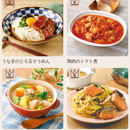
3
4
うなぎのとろ玉そうめん
鶏肉のトマト煮
5
6