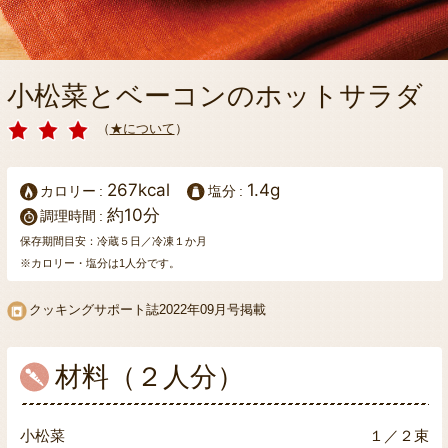
小松菜とベーコンのホットサラダ
（
★について
）
267kcal
1.4g
カロリー
塩分
約10分
調理時間
保存期間目安：冷蔵５日／冷凍１か月
※カロリー・塩分は1人分です。
クッキングサポート誌
2022年09月号掲載
材料（２人分）
小松菜
１／２束