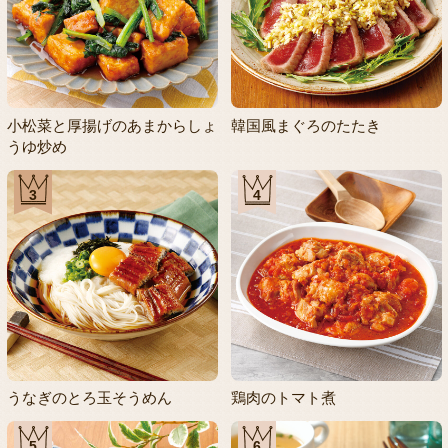
小松菜と厚揚げのあまからしょ
韓国風まぐろのたたき
うゆ炒め
3
4
うなぎのとろ玉そうめん
鶏肉のトマト煮
5
6