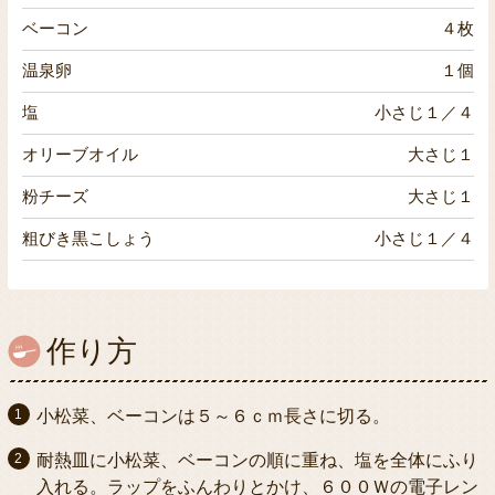
ベーコン
４枚
温泉卵
１個
塩
小さじ１／４
オリーブオイル
大さじ１
粉チーズ
大さじ１
粗びき黒こしょう
小さじ１／４
作り方
小松菜、ベーコンは５～６ｃｍ長さに切る。
耐熱皿に小松菜、ベーコンの順に重ね、塩を全体にふり
入れる。ラップをふんわりとかけ、６００Ｗの電子レン