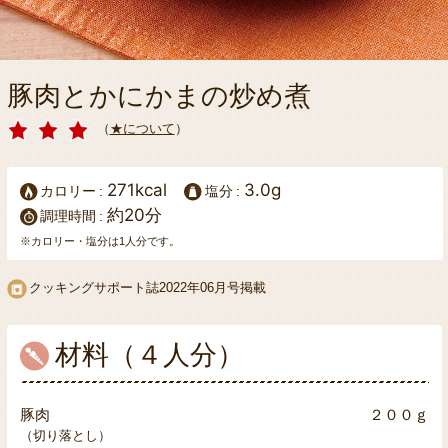
豚肉とかにかまの炒め煮
（
★について
）
271kcal
3.0g
カロリー
塩分
約20分
調理時間
※カロリー・塩分は1人分です。
クッキングサポート誌
2022年06月号掲載
材料（４人分）
豚肉
２００ｇ
（切り落とし）