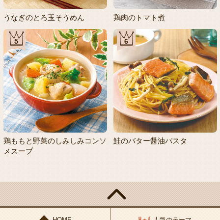
うなぎのとろ玉そうめん
鶏肉のトマト煮
5
6
鶏ももと野菜のしみしみコンソ
鮭のバター醤油パスタ
メスープ
HOME
人気のテーマ