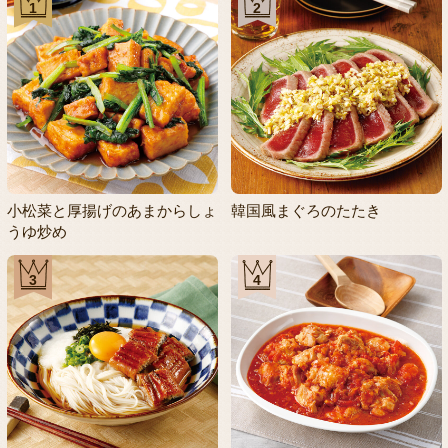
1
2
小松菜と厚揚げのあまからしょ
韓国風まぐろのたたき
うゆ炒め
3
4