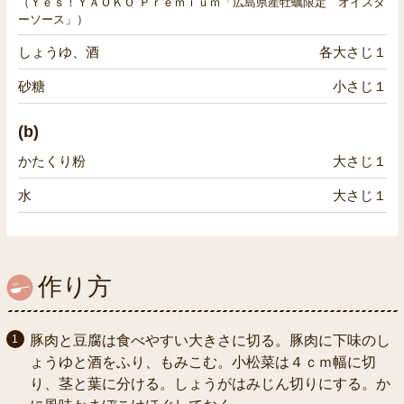
（Ｙｅｓ！ＹＡＯＫＯ Ｐｒｅｍｉｕｍ「広島県産牡蠣限定 オイスタ
ーソース」）
しょうゆ、酒
各大さじ１
砂糖
小さじ１
(b)
かたくり粉
大さじ１
水
大さじ１
作り方
豚肉と豆腐は食べやすい大きさに切る。豚肉に下味のし
ょうゆと酒をふり、もみこむ。小松菜は４ｃｍ幅に切
り、茎と葉に分ける。しょうがはみじん切りにする。か