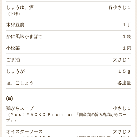
しょうゆ、酒
各小さじ１
（下味）
木綿豆腐
１丁
かに風味かまぼこ
１袋
小松菜
１束
ごま油
大さじ１
しょうが
１５ｇ
塩、こしょう
各適量
(a)
鶏がらスープ
小さじ１
（Ｙｅｓ！ＹＡＯＫＯ Ｐｒｅｍｉｕｍ「国産鶏の旨み丸鶏がらスー
プ」）
オイスターソース
大さじ２