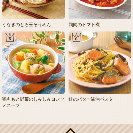
うなぎのとろ玉そうめん
鶏肉のトマト煮
5
6
鶏ももと野菜のしみしみコンソ
鮭のバター醤油パスタ
メスープ