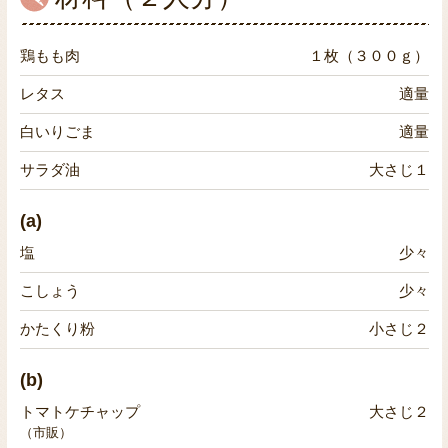
鶏もも肉
１枚（３００ｇ）
レタス
適量
白いりごま
適量
サラダ油
大さじ１
(a)
塩
少々
こしょう
少々
かたくり粉
小さじ２
(b)
トマトケチャップ
大さじ２
（市販）