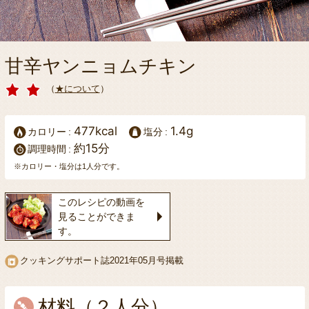
甘辛ヤンニョムチキン
（
★について
）
477kcal
1.4g
カロリー
塩分
約15分
調理時間
※カロリー・塩分は1人分です。
このレシピの動画を
見ることができま
す。
クッキングサポート誌
2021年05月号掲載
材料（２人分）