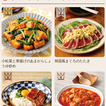
1
2
小松菜と厚揚げのあまからしょ
韓国風まぐろのたたき
うゆ炒め
3
4