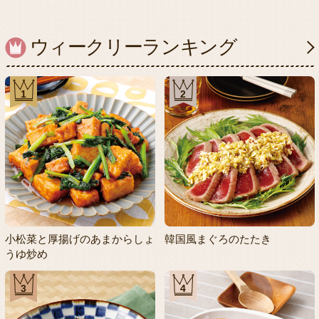
ウィークリーランキング
1
2
小松菜と厚揚げのあまからしょ
韓国風まぐろのたたき
うゆ炒め
3
4