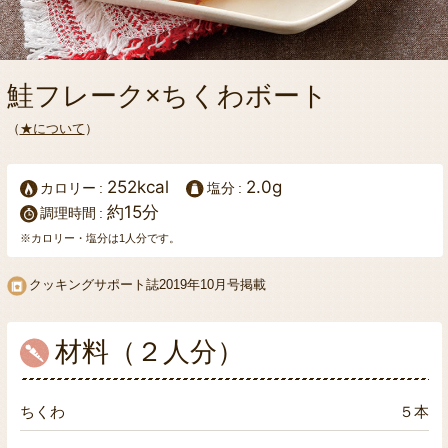
鮭フレーク×ちくわボート
（
★について
）
252kcal
2.0g
カロリー
塩分
約15分
調理時間
※カロリー・塩分は1人分です。
クッキングサポート誌
2019年10月号掲載
材料（２人分）
ちくわ
５本