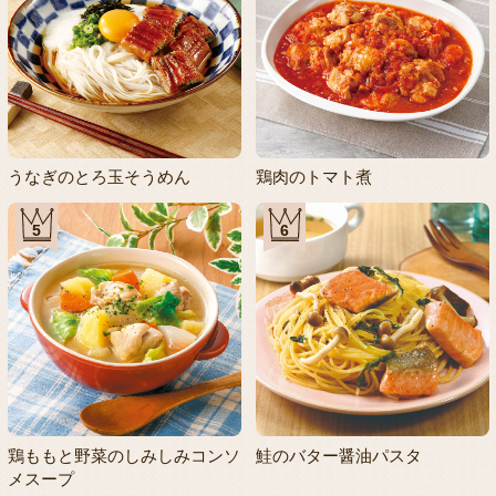
うなぎのとろ玉そうめん
鶏肉のトマト煮
5
6
鶏ももと野菜のしみしみコンソ
鮭のバター醤油パスタ
メスープ