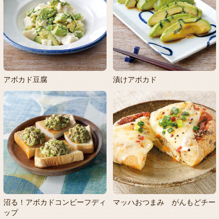
アボカド豆腐
漬けアボカド
沼る！アボカドコンビーフディ
マッハおつまみ がんもどチー
ップ