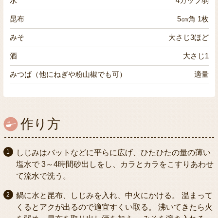
水
4カップ弱
昆布
5㎝角 1枚
みそ
大さじ3ほど
酒
大さじ1
みつば（他にねぎや粉山椒でも可）
適量
作り方
しじみはバットなどに平らに広げ、ひたひたの量の薄い
塩水で 3～4時間砂出しをし、カラとカラをこすりあわせ
て流水で洗う。
鍋に水と昆布、しじみを入れ、中火にかける。 温まって
くるとアクが出るので適宜すくい取る。 沸いてきたら火