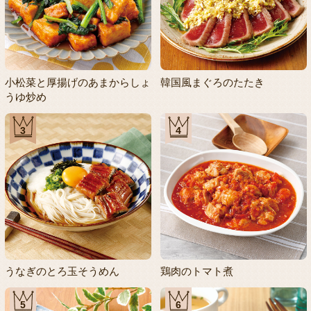
小松菜と厚揚げのあまからしょ
韓国風まぐろのたたき
うゆ炒め
3
4
うなぎのとろ玉そうめん
鶏肉のトマト煮
5
6