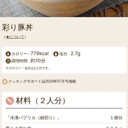
彩り豚丼
（
★について
）
779kcal
2.7g
カロリー
塩分
約10分
調理時間
※カロリー・塩分は1人分です。
クッキングサポート誌
2019年07月号掲載
材料（２人分）
「冷凍パプリカ（細切り）」
１個分