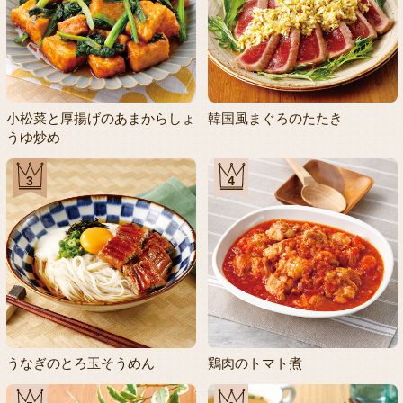
小松菜と厚揚げのあまからしょ
韓国風まぐろのたたき
うゆ炒め
3
4
うなぎのとろ玉そうめん
鶏肉のトマト煮