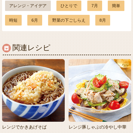
アレンジ・アイデア
ひとりで
7月
簡単
時短
6月
野菜の下ごしらえ
8月
関連レシピ
レンジでかきあげそば
レンジ豚しゃぶの冷やし中華