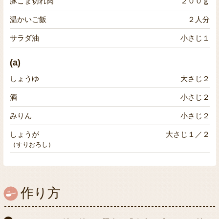
豚こま切れ肉
２００ｇ
温かいご飯
２人分
サラダ油
小さじ１
(a)
しょうゆ
大さじ２
酒
小さじ２
みりん
小さじ２
しょうが
大さじ１／２
（すりおろし）
作り方