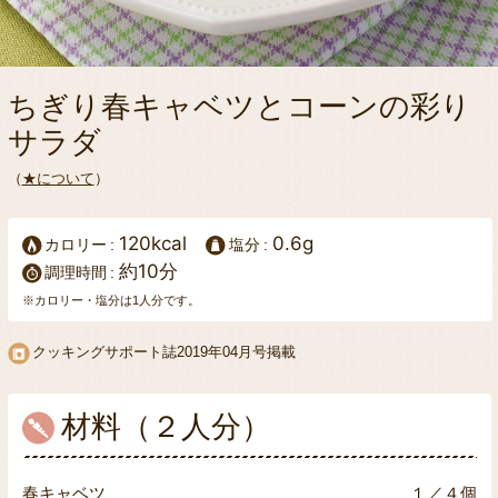
ちぎり春キャベツとコーンの彩り
サラダ
（
★について
）
120kcal
0.6g
カロリー
塩分
約10分
調理時間
※カロリー・塩分は1人分です。
クッキングサポート誌
2019年04月号掲載
材料（２人分）
春キャベツ
１／４個