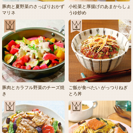
豚肉と夏野菜のさっぱりおかず
小松菜と厚揚げのあまからしょ
マリネ
うゆ炒め
3
4
豚肉とカラフル野菜のチーズ焼
ご飯が食べたい がっつりねぎ
き
とろ丼
5
6