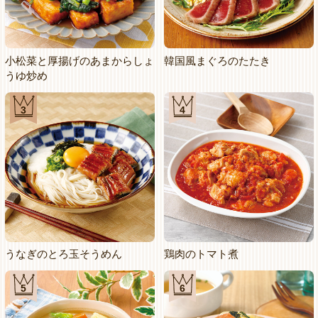
小松菜と厚揚げのあまからしょ
韓国風まぐろのたたき
うゆ炒め
3
4
うなぎのとろ玉そうめん
鶏肉のトマト煮
5
6