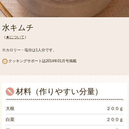
水キムチ
（
★について
）
※カロリー・塩分は1人分です。
クッキングサポート誌2014年01月号掲載
材料（作りやすい分量）
大根
２００ｇ
白菜
２００ｇ