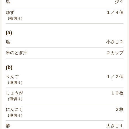
塩
少々
ゆず
１／４個
（輪切り）
(a)
塩
小さじ２
米のとぎ汁
２カップ
(b)
りんご
１／２個
（薄切り）
しょうが
１０枚
（薄切り）
にんにく
２枚
（薄切り）
酢
大さじ１