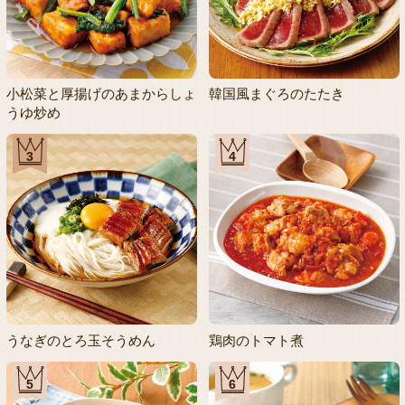
小松菜と厚揚げのあまからしょ
韓国風まぐろのたたき
うゆ炒め
3
4
うなぎのとろ玉そうめん
鶏肉のトマト煮
5
6