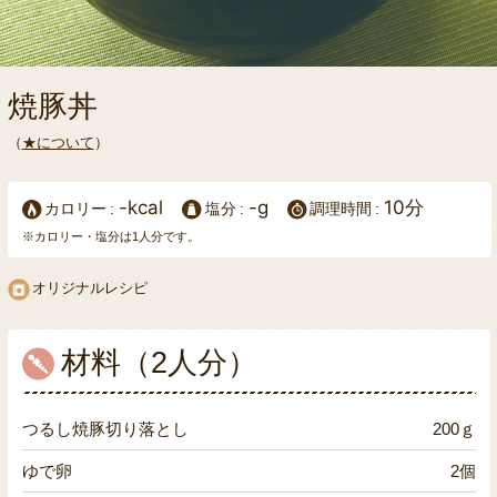
焼豚丼
（
★について
）
-kcal
-g
10分
カロリー
塩分
調理時間
※カロリー・塩分は1人分です。
オリジナルレシピ
材料（2人分）
つるし焼豚切り落とし
200ｇ
ゆで卵
2個