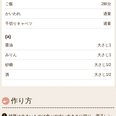
ご飯
2杯分
かいわれ
適量
千切りキャベツ
適量
(a)
醤油
大さじ1
みりん
大さじ1
砂糖
大さじ1/2
酒
大さじ1/2
作り方