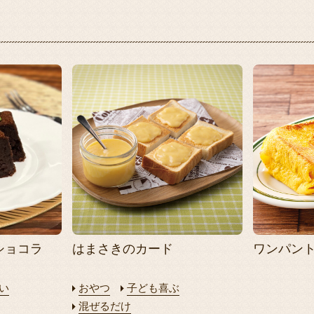
ショコラ
はまさきのカード
ワンパン
い
おやつ
子ども喜ぶ
混ぜるだけ