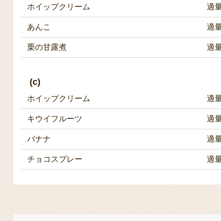
ホイップクリーム
適
あんこ
適
栗の甘露煮
適
(c)
ホイップクリーム
適
キウイフルーツ
適
バナナ
適
チョコスプレー
適