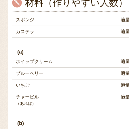
材料（作りやすい人数）
スポンジ
適
カステラ
適
(a)
ホイップクリーム
適
ブルーベリー
適
いちご
適
チャービル
適
（あれば）
(b)