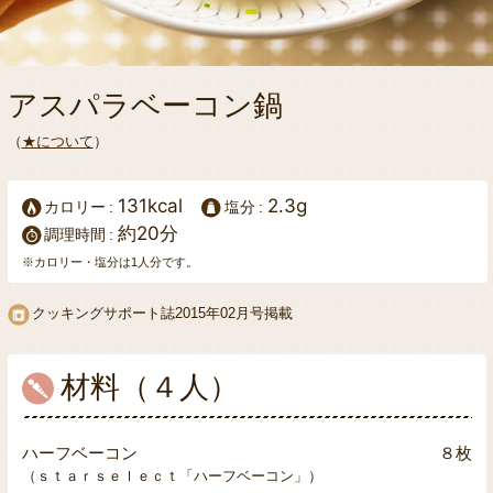
アスパラベーコン鍋
（
★について
）
131kcal
2.3g
カロリー
塩分
約20分
調理時間
※カロリー・塩分は1人分です。
クッキングサポート誌2015年02月号掲載
材料（４人）
ハーフベーコン
８枚
（ｓｔａｒｓｅｌｅｃｔ「ハーフベーコン」）