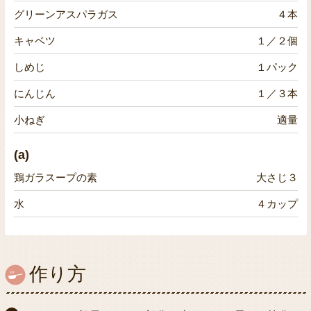
グリーンアスパラガス
４本
キャベツ
１／２個
しめじ
１パック
にんじん
１／３本
小ねぎ
適量
(a)
鶏ガラスープの素
大さじ３
水
４カップ
作り方