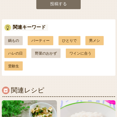
投稿する
関連キーワード
鍋もの
パーティー
ひとりで
男メシ
ハレの日
野菜のおかず
ワインに合う
受験生
関連レシピ