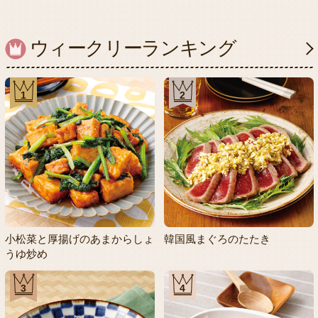
ウィークリーランキング
1
2
小松菜と厚揚げのあまからしょ
韓国風まぐろのたたき
うゆ炒め
3
4