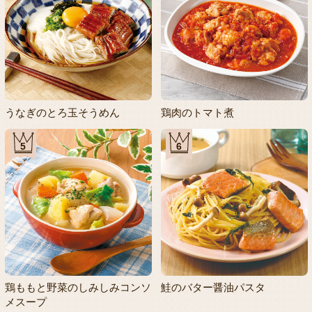
うなぎのとろ玉そうめん
鶏肉のトマト煮
5
6
鶏ももと野菜のしみしみコンソ
鮭のバター醤油パスタ
メスープ