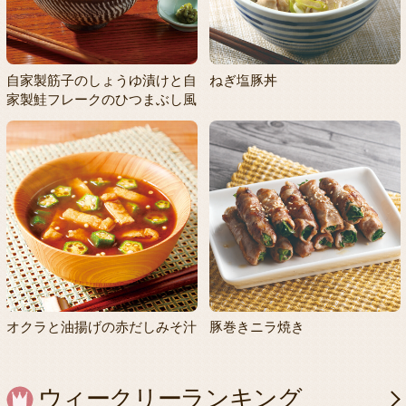
自家製筋子のしょうゆ漬けと自
ねぎ塩豚丼
家製鮭フレークのひつまぶし風
オクラと油揚げの赤だしみそ汁
豚巻きニラ焼き
ウィークリーランキング