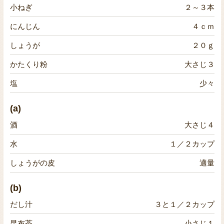
小ねぎ
２～３本
にんじん
４ｃｍ
しょうが
２０ｇ
かたくり粉
大さじ３
塩
少々
(a)
酒
大さじ４
水
１／２カップ
しょうがの皮
適量
(b)
だし汁
３と１／２カップ
昆布茶
小さじ１