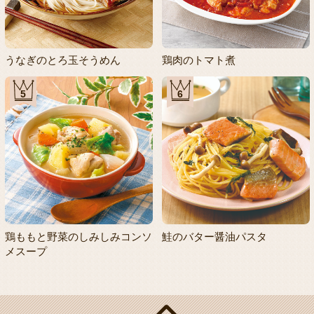
うなぎのとろ玉そうめん
鶏肉のトマト煮
5
6
鶏ももと野菜のしみしみコンソ
鮭のバター醤油パスタ
メスープ