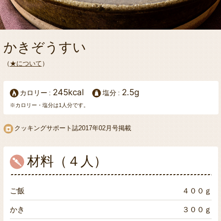
かきぞうすい
（
★について
）
245kcal
2.5g
カロリー
塩分
※カロリー・塩分は1人分です。
クッキングサポート誌2017年02月号掲載
材料（４人）
ご飯
４００ｇ
かき
３００ｇ