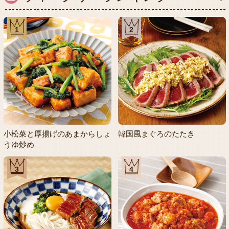
1
2
小松菜と厚揚げのあまからしょ
韓国風まぐろのたたき
うゆ炒め
3
4