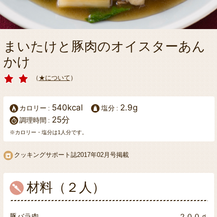
まいたけと豚肉のオイスターあん
かけ
（
★について
）
540kcal
2.9g
カロリー
塩分
25分
調理時間
※カロリー・塩分は1人分です。
クッキングサポート誌2017年02月号掲載
材料（２人）
豚バラ肉
２００ｇ