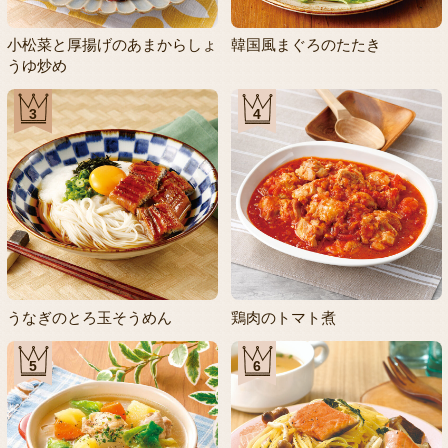
小松菜と厚揚げのあまからしょ
韓国風まぐろのたたき
うゆ炒め
3
4
うなぎのとろ玉そうめん
鶏肉のトマト煮
5
6