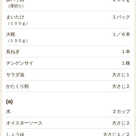
（薄切り）
まいたけ
１パック
（１００ｇ）
大根
１／６本
（１５０ｇ）
長ねぎ
１本
チンゲンサイ
１株
サラダ油
大さじ１
かたくり粉
大さじ２
(a)
水
２カップ
オイスターソース
大さじ２
しょうゆ
大さじ１／２