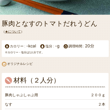
豚肉となすのトマトだれうどん
（
★について
）
-kcal
-g
20分
カロリー
塩分
調理時間
※カロリー・塩分は1人分です。
オリジナルレシピ
材料（２人分）
豚肉しゃぶしゃぶ用
２００ｇ
なす
２本