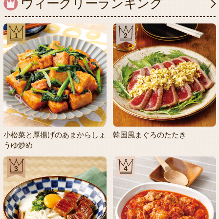
ウィークリーランキング
1
2
小松菜と厚揚げのあまからしょ
韓国風まぐろのたたき
うゆ炒め
3
4