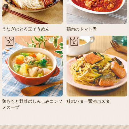
うなぎのとろ玉そうめん
鶏肉のトマト煮
5
6
鶏ももと野菜のしみしみコンソ
鮭のバター醤油パスタ
メスープ