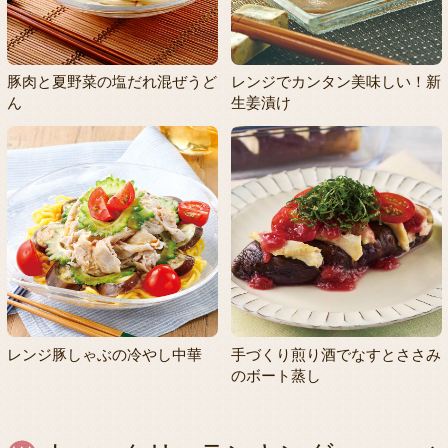
豚肉と夏野菜の塩だれ混ぜうど
レンジでカンタン美味しい！新
ん
生姜漬け
レンジ豚しゃぶの冷やし中華
手づくり煎り酒でなすとささみ
のボート蒸し