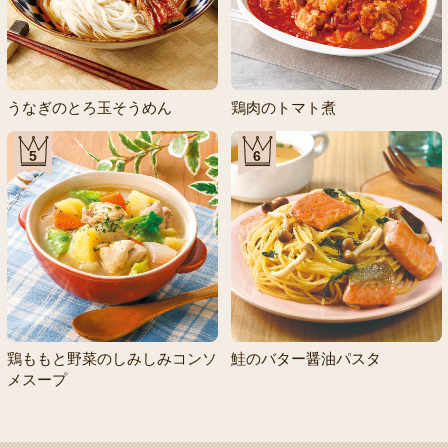
うなぎのとろ玉そうめん
鶏肉のトマト煮
5
6
鶏ももと野菜のしみしみコンソ
鮭のバター醤油パスタ
メスープ