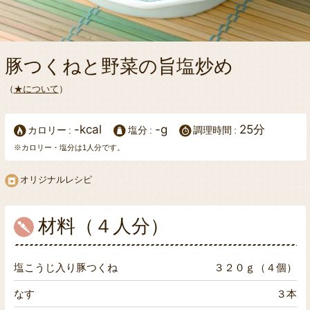
豚つくねと野菜の旨塩炒め
（
★について
）
-kcal
-g
25分
カロリー
塩分
調理時間
※カロリー・塩分は1人分です。
オリジナルレシピ
材料（４人分）
塩こうじ入り豚つくね
３２０ｇ（４個）
なす
３本