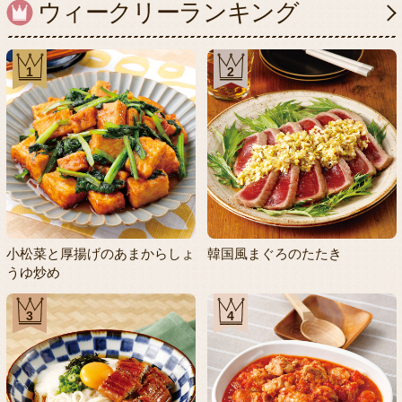
ウィークリーランキング
1
2
小松菜と厚揚げのあまからしょ
韓国風まぐろのたたき
うゆ炒め
3
4