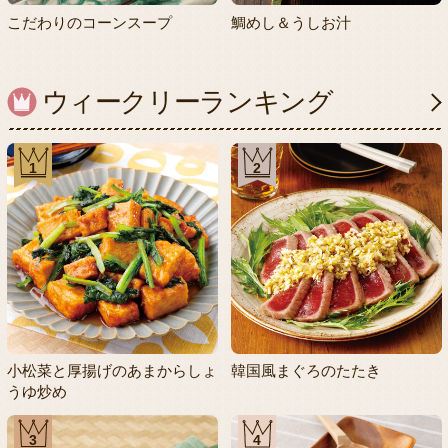
こだわりのコーンスープ
鯛めし＆うしお汁
ウィークリーランキング
1
2
小松菜と厚揚げのあまからしょ
韓国風まぐろのたたき
うゆ炒め
3
4