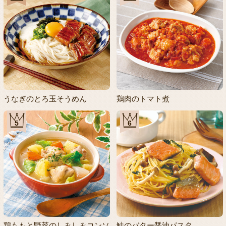
うなぎのとろ玉そうめん
鶏肉のトマト煮
5
6
鶏ももと野菜のしみしみコンソ
鮭のバター醤油パスタ