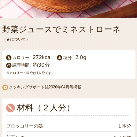
野菜ジュースでミネストローネ
（
★について
）
272kcal
2.0g
カロリー
塩分
約30分
調理時間
※カロリー・塩分は1人分です。
クッキングサポート誌
2026年04月号掲載
材料（２人分）
ブロッコリーの茎
１本分