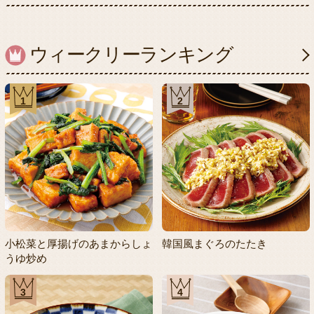
ウィークリーランキング
1
2
小松菜と厚揚げのあまからしょ
韓国風まぐろのたたき
うゆ炒め
3
4