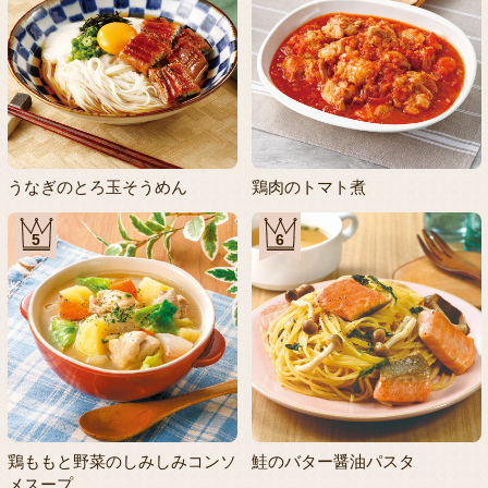
うなぎのとろ玉そうめん
鶏肉のトマト煮
5
6
鶏ももと野菜のしみしみコンソ
鮭のバター醤油パスタ
メスープ