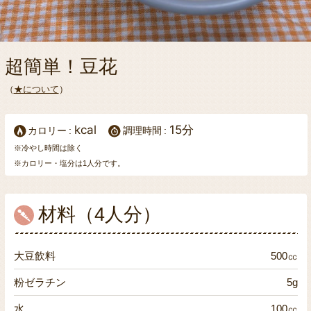
超簡単！豆花
（
★について
）
kcal
15分
カロリー
調理時間
※冷やし時間は除く
※カロリー・塩分は1人分です。
材料（4人分）
大豆飲料
500㏄
粉ゼラチン
5g
水
100㏄