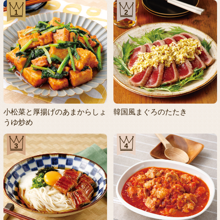
1
2
小松菜と厚揚げのあまからしょ
韓国風まぐろのたたき
うゆ炒め
3
4