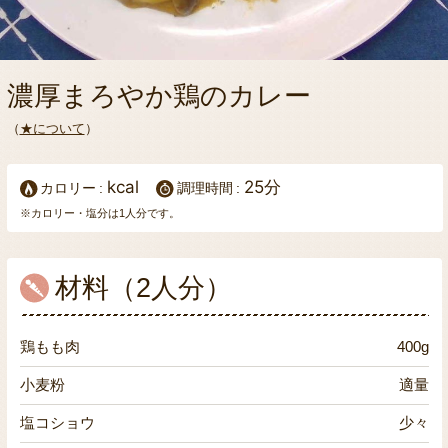
濃厚まろやか鶏のカレー
（
★について
）
kcal
25分
カロリー
調理時間
※カロリー・塩分は1人分です。
材料（2人分）
鶏もも肉
400g
小麦粉
適量
塩コショウ
少々