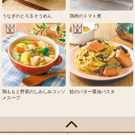
うなぎのとろ玉そうめん
鶏肉のトマト煮
5
6
鶏ももと野菜のしみしみコンソ
鮭のバター醤油パスタ
メスープ