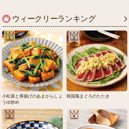
ウィークリーランキング
1
2
小松菜と厚揚げのあまからしょ
韓国風まぐろのたたき
うゆ炒め
3
4