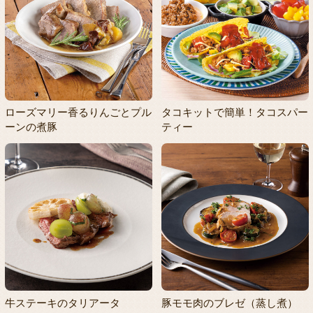
ローズマリー香るりんごとプル
タコキットで簡単！タコスパー
ーンの煮豚
ティー
牛ステーキのタリアータ
豚モモ肉のブレゼ（蒸し煮）