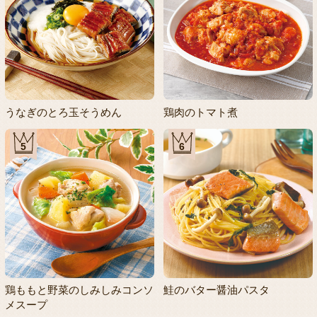
うなぎのとろ玉そうめん
鶏肉のトマト煮
5
6
鶏ももと野菜のしみしみコンソ
鮭のバター醤油パスタ
メスープ