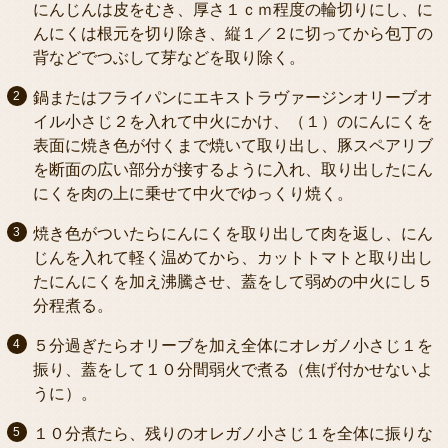
にんじんは皮をむき、厚さ１ｃｍ程度の輪切りにし、に
んにくは根元を切り除き、縦１／２に切ってから包丁の
背などでつぶして芽などを取り除く。
鍋またはフライパンにエキストラヴァージンオリーブオ
イル小さじ２を入れて中火にかけ、（１）のにんにくを
表面に焼き色が付くまで焼いて取り出し、豚スペアリブ
を断面の広い部分が接するように入れ、取り出したにん
にくを肉の上に乗せて中火でゆっくり焼く。
焼き色がついたらにんにくを取り出して肉を返し、にん
じんを入れて軽く温めてから、カットトマトと取り出し
たにんにくを加え沸騰させ、蓋をして弱めの中火にし５
分程煮る。
５分過ぎたらオリーブを加え全体にオレガノ小さじ１を
振り、蓋をして１０分間弱火で煮る（焦げ付かせないよ
うに）。
１０分煮たら、残りのオレガノ小さじ１を全体に振りな