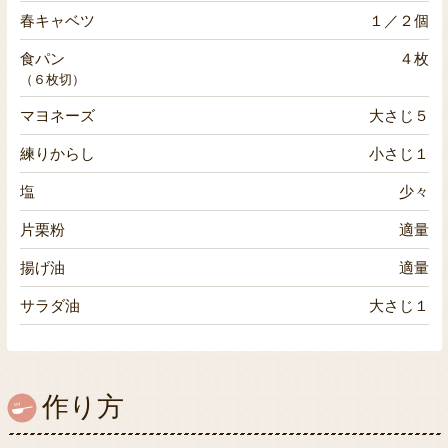
春キャベツ
１／２個
食パン
４枚
（６枚切）
マヨネーズ
大さじ５
練りからし
小さじ１
塩
少々
片栗粉
適量
揚げ油
適量
サラダ油
大さじ１
作り方