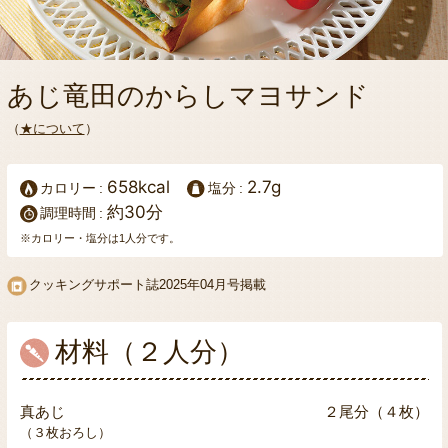
あじ竜田のからしマヨサンド
（
★について
）
658kcal
2.7g
カロリー
塩分
約30分
調理時間
※カロリー・塩分は1人分です。
クッキングサポート誌
2025年04月号掲載
材料（２人分）
真あじ
２尾分（４枚）
（３枚おろし）