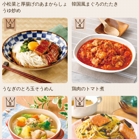
小松菜と厚揚げのあまからしょ
韓国風まぐろのたたき
うゆ炒め
3
4
うなぎのとろ玉そうめん
鶏肉のトマト煮
5
6