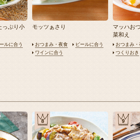
たっぷり小
モッツぁさり
マッハお
菜和え
ールに合う
おつまみ・夜食
ビールに合う
おつまみ・
ワインに合う
つくりおき
8
9