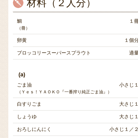
材料（２人分）
鯛
１
（冊）
卵黄
１個
ブロッコリースーパースプラウト
適
(a)
ごま油
小さじ
（Ｙｅｓ！ＹＡＯＫＯ『一番搾り純正ごま油』）
白すりごま
大さじ
しょうゆ
大さじ
おろしにんにく
小さじ１／