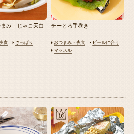
つまみ じゃこ天白
チーとろ手巻き
夜食
さっぱり
おつまみ・夜食
ビールに合う
マッスル
10