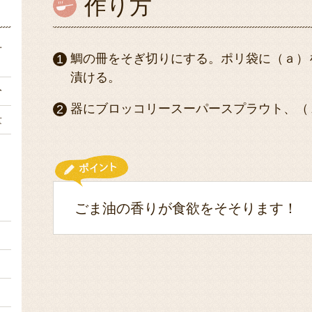
作り方
冊
鯛の冊をそぎ切りにする。ポリ袋に（ａ）
漬ける。
分
器にブロッコリースーパースプラウト、（
量
１
ごま油の香りが食欲をそそります！
１
１
２