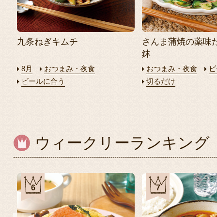
九条ねぎキムチ
さんま蒲焼の薬味
鉢
8月
おつまみ・夜食
おつまみ・夜食
ビ
ビールに合う
切るだけ
ウィークリーランキング
6
7