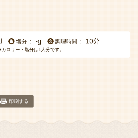
l
-g
10分
塩分
調理時間
※カロリー・塩分は1人分です。
印刷する