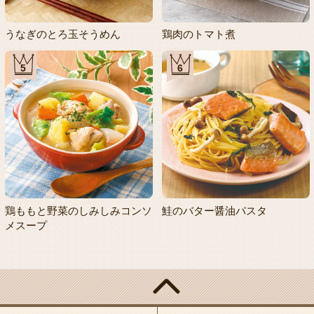
うなぎのとろ玉そうめん
鶏肉のトマト煮
5
6
鶏ももと野菜のしみしみコンソ
鮭のバター醤油パスタ
メスープ