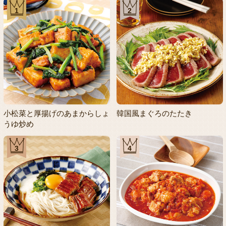
1
2
小松菜と厚揚げのあまからしょ
韓国風まぐろのたたき
うゆ炒め
3
4