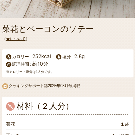
菜花とベーコンのソテー
（
★について
）
252kcal
2.8g
カロリー
塩分
約10分
調理時間
※カロリー・塩分は1人分です。
クッキングサポート誌
2025年03月号掲載
材料（２人分）
菜花
１袋