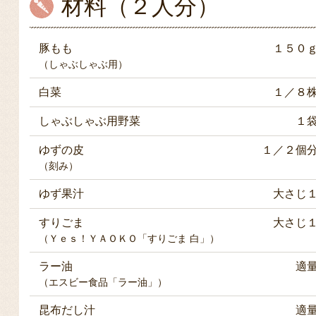
材料（２人分）
豚もも
１５０
（しゃぶしゃぶ用）
白菜
１／８
しゃぶしゃぶ用野菜
１
ゆずの皮
１／２個
（刻み）
ゆず果汁
大さじ
すりごま
大さじ
（Ｙｅｓ！ＹＡＯＫＯ「すりごま 白」）
ラー油
適
（エスビー食品「ラー油」）
昆布だし汁
適