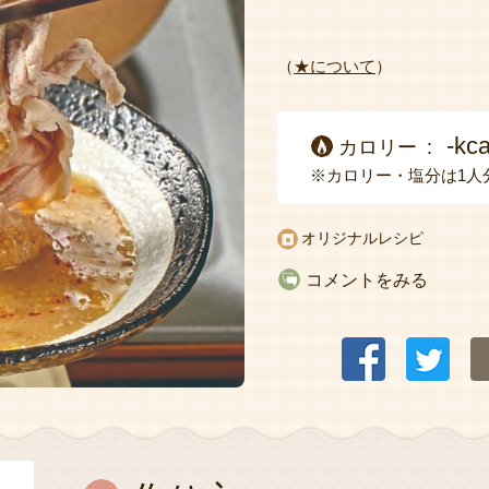
（
★について
）
-kca
カロリー
※カロリー・塩分は1人
オリジナルレシピ
コメントをみる