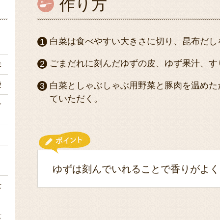
作り方
ｇ
白菜は食べやすい大きさに切り、昆布だし
ごまだれに刻んだゆずの皮、ゆず果汁、す
株
袋
白菜としゃぶしゃぶ用野菜と豚肉を温めた
ていただく。
分
１
１
ゆずは刻んでいれることで香りがよく
量
量