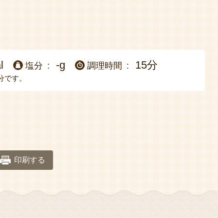
l
-g
15分
塩分
調理時間
分です。
印刷する