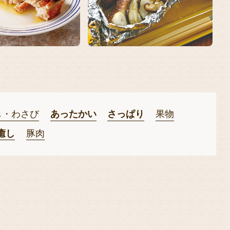
し・わさび
あったかい
さっぱり
果物
癒し
豚肉