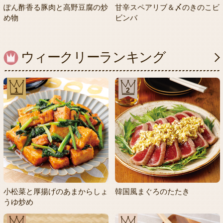
ぽん酢香る豚肉と高野豆腐の炒
甘辛スペアリブ＆〆のきのこビ
め物
ビンバ
ウィークリーランキング
1
2
小松菜と厚揚げのあまからしょ
韓国風まぐろのたたき
うゆ炒め