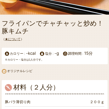
フライパンでチャチャッと炒め！
豚キムチ
（
★について
）
-kcal
-g
15分
カロリー
塩分
調理時間
※カロリー・塩分は1人分です。
オリジナルレシピ
材料（２人分）
豚バラ薄切り肉
２００ｇ