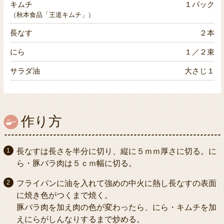
キムチ
１パック
（秋本食品「王道キムチ」）
長なす
２本
にら
１／２束
サラダ油
大さじ１
作り方
長なすは長さを半分に切り、縦に５ｍｍ厚さに切る。に
ら・豚バラ肉は５ｃｍ幅に切る。
フライパンに油を入れて強めの中火に熱し長なすの表面
に焼き色がつくまで焼く。
豚バラ肉を加え肉の色が変わったら、にら・キムチを加
えにらがしんなりするまで炒める。