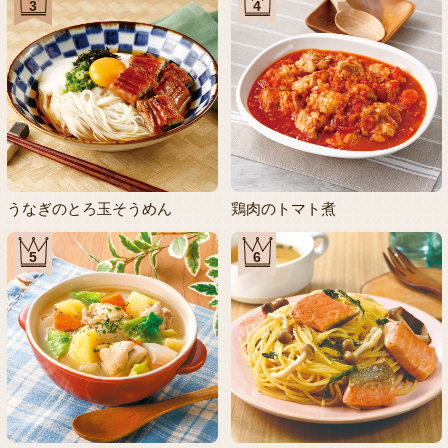
3
4
うなぎのとろ玉そうめん
鶏肉のトマト煮
5
6