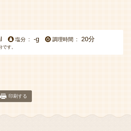
l
-g
20分
塩分
調理時間
分です。
印刷する