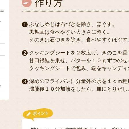
作り方
れ
ぶなしめじは石づきを除き、ほぐす。
黒舞茸は食べやすい大きさに割く。
ク
えのきは石づきを除き、食べやすくほぐす
ク
クッキングシートを２枚広げ、きのこを置
甘口銀鮭を乗せ、バターを１０ｇずつのせ
ク
クッキングシートで包み、端をキャンディ
ｇ
深めのフライパンに分量外の水を１ｃｍ程
み
沸騰後１０分加熱をしたら、皿にとりだし