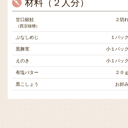
材料（２人分）
甘口銀鮭
２切
（西京味噌）
ぶなしめじ
１パッ
黒舞茸
小１パッ
えのき
小１パッ
有塩バター
２０
黒こしょう
お好