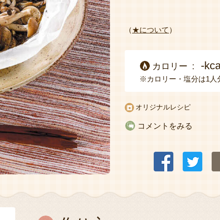
（
★について
）
-kca
カロリー
※カロリー・塩分は1人
オリジナルレシピ
コメントをみる