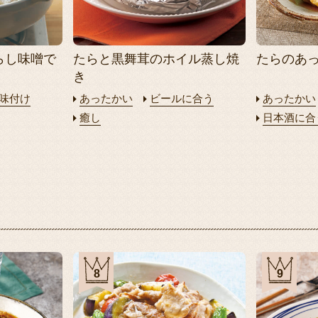
らし味噌で
たらと黒舞茸のホイル蒸し焼
たらのあ
き
味付け
あったかい
ビールに合う
あったかい
癒し
日本酒に合
8
9