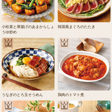
小松菜と厚揚げのあまからしょ
韓国風まぐろのたたき
うゆ炒め
3
4
うなぎのとろ玉そうめん
鶏肉のトマト煮
5
6