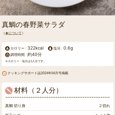
真鯛の春野菜サラダ
（
★について
）
322kcal
0.6g
カロリー
塩分
約40分
調理時間
※カロリー・塩分は1人分です。
クッキングサポート誌
2024年04月号掲載
材料（２人分）
真鯛 切り身
２切れ