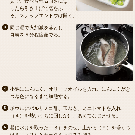
茹で、食べられる固さにな
ったら引き上げて塩をふ
る。スナップエンドウは開く。
同じ湯で火加減を落とし、
真鯛を５分程度茹でる。
小鍋ににんにく、オリーブオイルを入れ、にんにくがき
つね色になるまで加熱する。
ボウルにバルサミコ酢、玉ねぎ、ミニトマトを入れ、
（４）を熱いうちに回しかけ、あえてなじませる。
器に水けを取った（３）をのせ、上から（５）を盛りつ
ける。（２）とサラダミックスを飾る。