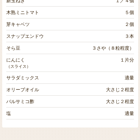
新玉ねぎ
１／４個
木熟ミニトマト
５個
芽キャベツ
２個
スナップエンドウ
３本
そら豆
３さや（８粒程度）
にんにく
１片分
（スライス）
サラダミックス
適量
オリーブオイル
大さじ２程度
バルサミコ酢
大さじ２程度
塩
適量