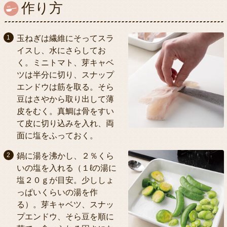
作り方
玉ねぎは繊維にそってスラ
イスし、水にさらしてお
く。ミニトマト、芽キャベ
ツは半分に切り、スナップ
エンドウは筋を取る。そら
豆はさやから取り出して薄
皮をむく。真鯛は骨をすい
て皮に切り込みを入れ、両
面に塩をふっておく。
鍋に湯を沸かし、２％くら
いの塩を入れる（１ℓの湯に
塩２０ｇが目安。少ししょ
っぱいくらいの湯を作
る）。芽キャベツ、スナッ
プエンドウ、そら豆を順に