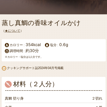
蒸し真鯛の香味オイルかけ
（
★について
）
354kcal
0.6g
カロリー
塩分
約30分
調理時間
※カロリー・塩分は1人分です。
クッキングサポート誌
2024年04月号掲載
材料（２人分）
真鯛 切り身
２切れ