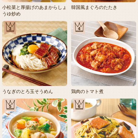
小松菜と厚揚げのあまからしょ
韓国風まぐろのたたき
うゆ炒め
3
4
うなぎのとろ玉そうめん
鶏肉のトマト煮
5
6