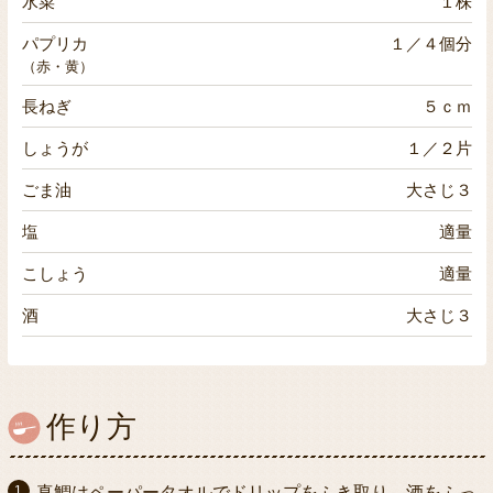
水菜
１株
パプリカ
１／４個分
（赤・黄）
長ねぎ
５ｃｍ
しょうが
１／２片
ごま油
大さじ３
塩
適量
こしょう
適量
酒
大さじ３
作り方
真鯛はペーパータオルでドリップをふき取り、酒をふっ