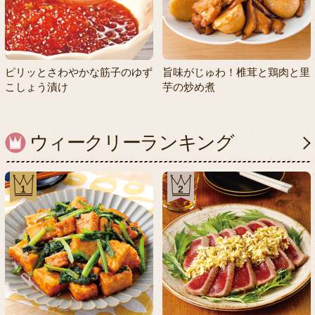
ピリッとさわやかな筋子のゆず
旨味がじゅわ！椎茸と鶏肉と里
こしょう漬け
芋の炒め煮
ウィークリーランキング
1
2