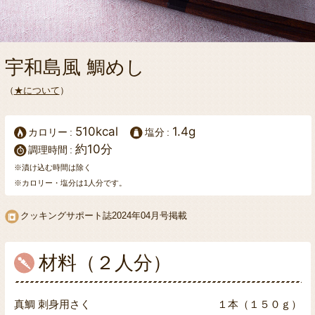
宇和島風 鯛めし
（
★について
）
510kcal
1.4g
カロリー
塩分
約10分
調理時間
※漬け込む時間は除く
※カロリー・塩分は1人分です。
クッキングサポート誌
2024年04月号掲載
材料（２人分）
真鯛 刺身用さく
１本（１５０ｇ）