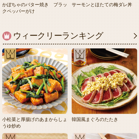
かぼちゃのバター焼き ブラッ
サーモンとほたての梅ダレ丼
クペッパーがけ
ウィークリーランキング
1
2
小松菜と厚揚げのあまからしょ
韓国風まぐろのたたき
うゆ炒め