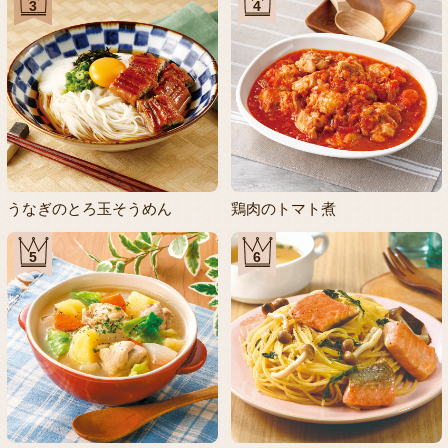
3
4
うなぎのとろ玉そうめん
鶏肉のトマト煮
5
6