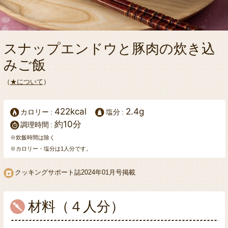
スナップエンドウと豚肉の炊き込
みご飯
（
★について
）
422kcal
2.4g
カロリー
塩分
約10分
調理時間
※炊飯時間は除く
※カロリー・塩分は1人分です。
クッキングサポート誌
2024年01月号掲載
材料（４人分）