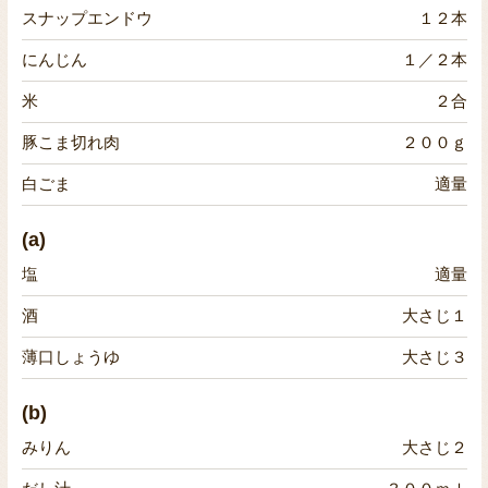
スナップエンドウ
１２本
にんじん
１／２本
米
２合
豚こま切れ肉
２００ｇ
白ごま
適量
(a)
塩
適量
酒
大さじ１
薄口しょうゆ
大さじ３
(b)
みりん
大さじ２