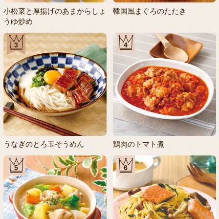
小松菜と厚揚げのあまからしょ
韓国風まぐろのたたき
うゆ炒め
3
4
うなぎのとろ玉そうめん
鶏肉のトマト煮
5
6