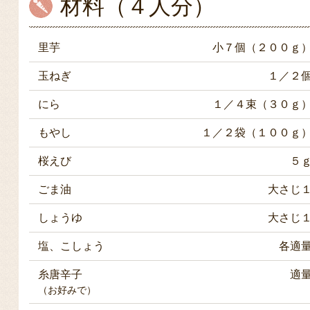
材料（４人分）
里芋
小７個（２００ｇ
玉ねぎ
１／２
にら
１／４束（３０ｇ
もやし
１／２袋（１００ｇ
桜えび
５
ごま油
大さじ
しょうゆ
大さじ
塩、こしょう
各適
糸唐辛子
適
（お好みで）