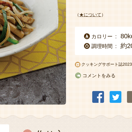
（
★について
）
80k
カロリー
約2
調理時間
クッキングサポート誌
20
コメントをみる