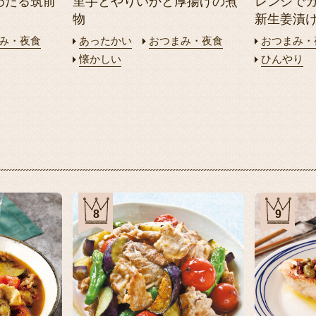
わたる筑前
里芋とやりいかと厚揚げの煮
レンジで
物
新生姜漬
み・夜食
あったかい
おつまみ・夜食
おつまみ・
懐かしい
ひんやり
8
9