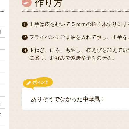
作り方
）
里芋は皮をむいて５ｍｍの拍子木切りにす
個
フライパンにごま油を入れて熱し、里芋を
）
玉ねぎ、にら、もやし、桜えびを加えて炒
）
に盛り、お好みで糸唐辛子をのせる。
ｇ
１
１
ありそうでなかった中華風！
量
量