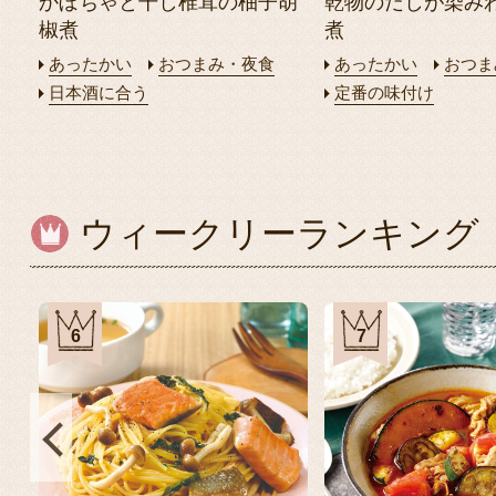
かぼちゃと干し椎茸の柚子胡
乾物のだしが染み
椒煮
煮
あったかい
おつまみ・夜食
あったかい
おつま
日本酒に合う
定番の味付け
ウィークリーランキング
6
7