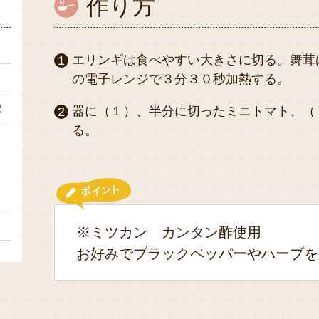
作り方
ク
エリンギは食べやすい大きさに切る。舞茸
ク
の電子レンジで３分３０秒加熱する。
粒
器に（１）、半分に切ったミニトマト、（
る。
ｌ
１
※ミツカン カンタン酢使用
お好みでブラックペッパーやハーブを