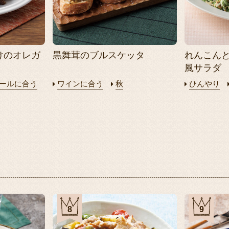
けのオレガ
黒舞茸のブルスケッタ
れんこん
風サラダ
ールに合う
ワインに合う
秋
ひんやり
8
9