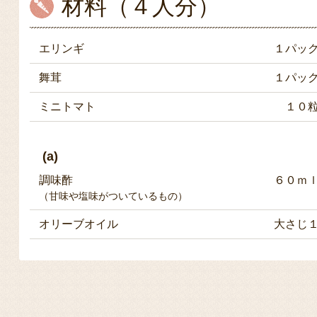
材料（４人分）
エリンギ
１パッ
舞茸
１パッ
ミニトマト
１０
(a)
調味酢
６０ｍ
（甘味や塩味がついているもの）
オリーブオイル
大さじ