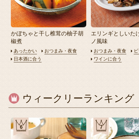
かぼちゃと干し椎茸の柚子胡
エリンギとしいた
椒煮
ノ風味
あったかい
おつまみ・夜食
おつまみ・夜食
ビ
日本酒に合う
ワインに合う
ウィークリーランキング
6
7