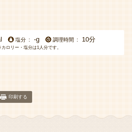
l
-g
10分
塩分
調理時間
※カロリー・塩分は1人分です。
印刷する