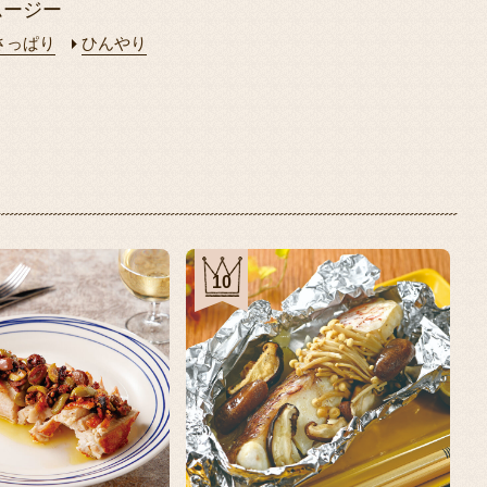
ムージー
さっぱり
ひんやり
10