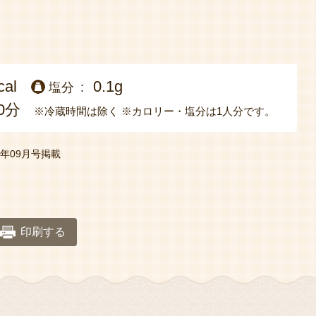
cal
0.1g
塩分
0分
※冷蔵時間は除く
※カロリー・塩分は1人分です。
23年09月号掲載
印刷する