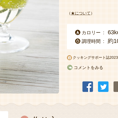
（
★について
）
63k
カロリー
約1
調理時間
クッキングサポート誌
20
コメントをみる