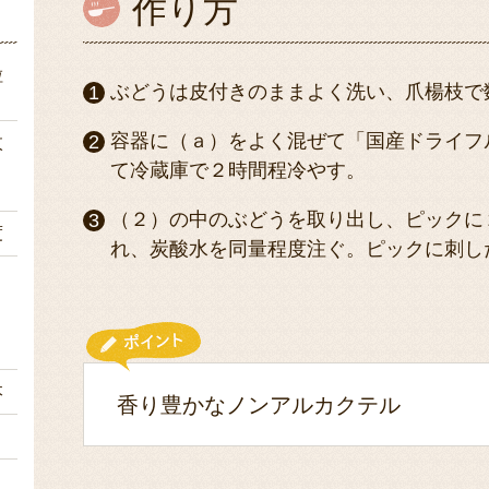
作り方
粒
ぶどうは皮付きのままよく洗い、爪楊枝で
容器に（ａ）をよく混ぜて「国産ドライフ
枚
て冷蔵庫で２時間程冷やす。
（２）の中のぶどうを取り出し、ピックに
度
れ、炭酸水を同量程度注ぐ。ピックに刺し
ｌ
本
香り豊かなノンアルカクテル
１