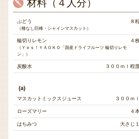
材料（４人分）
ぶどう
８
（種なし巨峰・シャインマスカット）
輪切りレモン
４
（Ｙｅｓ！ＹＡＯＫＯ「国産ドライフルーツ 輪切りレモ
ン」）
炭酸水
３００ｍｌ程
(a)
マスカットミックスジュース
３００ｍ
ローズマリー
４
はちみつ
大さじ