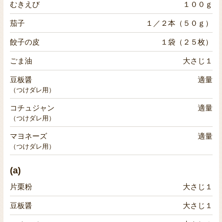
むきえび
１００ｇ
茄子
１／２本（５０ｇ）
餃子の皮
１袋（２５枚）
ごま油
大さじ１
豆板醤
適量
（つけダレ用）
コチュジャン
適量
（つけダレ用）
マヨネーズ
適量
（つけダレ用）
(a)
片栗粉
大さじ１
豆板醤
大さじ１