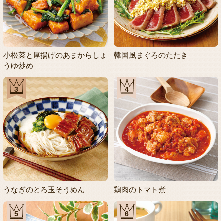
小松菜と厚揚げのあまからしょ
韓国風まぐろのたたき
うゆ炒め
3
4
うなぎのとろ玉そうめん
鶏肉のトマト煮
5
6