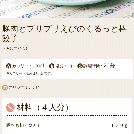
豚肉とプリプリえびのくるっと棒
餃子
（
★について
）
-kcal
-g
20分
カロリー
塩分
調理時間
※カロリー・塩分は1人分です。
オリジナルレシピ
材料（４人分）
豚もも切り落とし
１３０ｇ