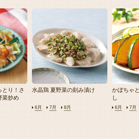
っとり！さ
水晶鶏 夏野菜の刻み漬け
かぼちゃ
野菜炒め
し
6月
7月
8月
6月
7月