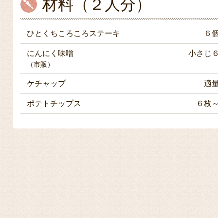
材料（２人分）
ひとくちころころステーキ
６
にんにく味噌
小さじ
（市販）
ケチャップ
適
ポテトチップス
６枚