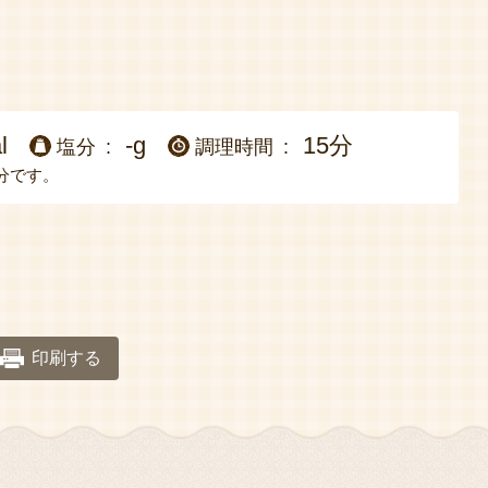
l
-g
15分
塩分
調理時間
分です。
印刷する