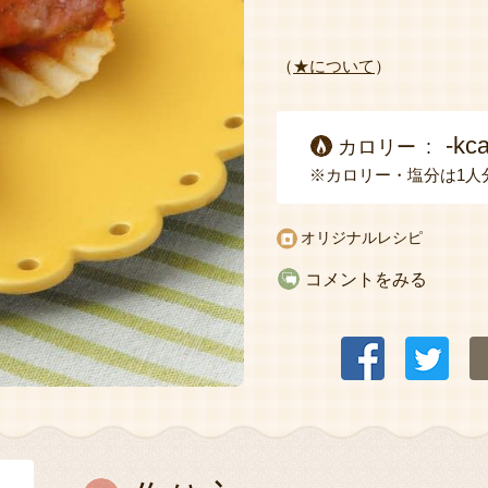
（
★について
）
-kca
カロリー
※カロリー・塩分は1人
オリジナルレシピ
コメントをみる