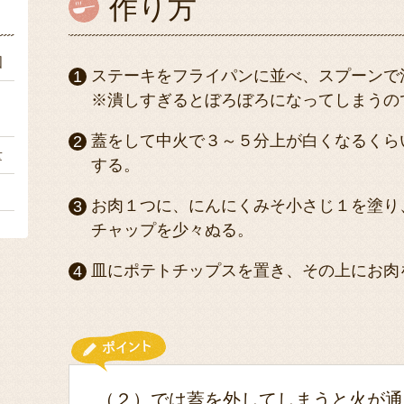
作り方
個
ステーキをフライパンに並べ、スプーンで
６
※潰しすぎるとぼろぼろになってしまうの
蓋をして中火で３～５分上が白くなるくら
量
する。
～
お肉１つに、にんにくみそ小さじ１を塗り
チャップを少々ぬる。
皿にポテトチップスを置き、その上にお肉
（２）では蓋を外してしまうと火が通