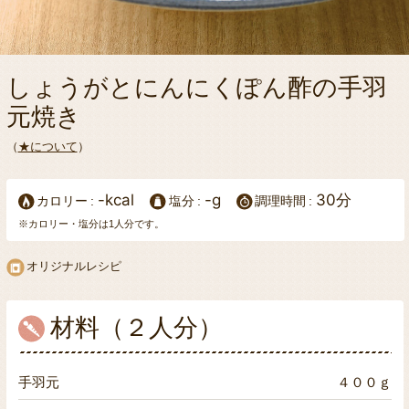
しょうがとにんにくぽん酢の手羽
元焼き
（
★について
）
-kcal
-g
30分
カロリー
塩分
調理時間
※カロリー・塩分は1人分です。
オリジナルレシピ
材料（２人分）
手羽元
４００ｇ