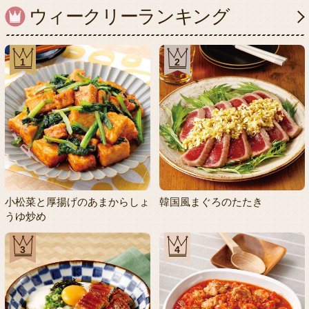
ウィークリーランキング
1
2
小松菜と厚揚げのあまからしょ
韓国風まぐろのたたき
うゆ炒め
3
4