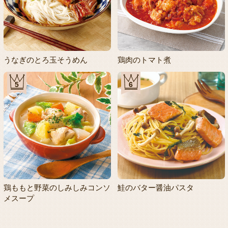
うなぎのとろ玉そうめん
鶏肉のトマト煮
5
6
鶏ももと野菜のしみしみコンソ
鮭のバター醤油パスタ
メスープ