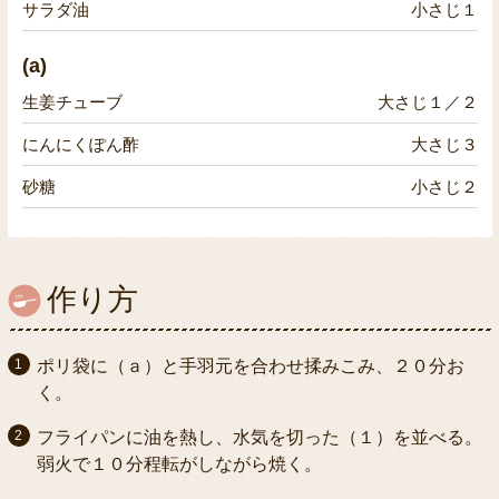
サラダ油
小さじ１
(a)
生姜チューブ
大さじ１／２
にんにくぽん酢
大さじ３
砂糖
小さじ２
作り方
ポリ袋に（ａ）と手羽元を合わせ揉みこみ、２０分お
く。
フライパンに油を熱し、水気を切った（１）を並べる。
弱火で１０分程転がしながら焼く。