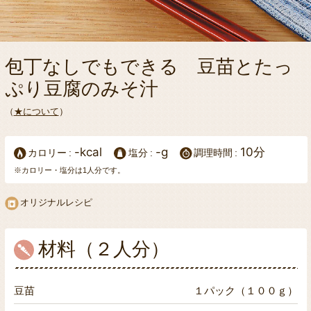
包丁なしでもできる 豆苗とたっ
ぷり豆腐のみそ汁
（
★について
）
-kcal
-g
10分
カロリー
塩分
調理時間
※カロリー・塩分は1人分です。
オリジナルレシピ
材料（２人分）
豆苗
１パック（１００ｇ）