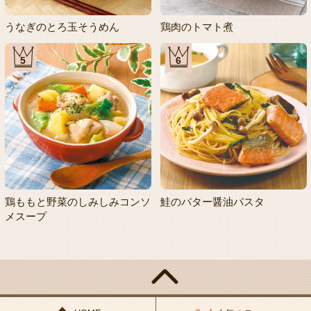
うなぎのとろ玉そうめん
鶏肉のトマト煮
5
6
鶏ももと野菜のしみしみコンソ
鮭のバター醤油パスタ
メスープ