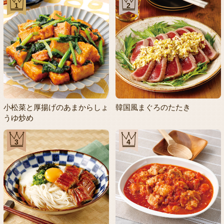
1
2
小松菜と厚揚げのあまからしょ
韓国風まぐろのたたき
うゆ炒め
3
4