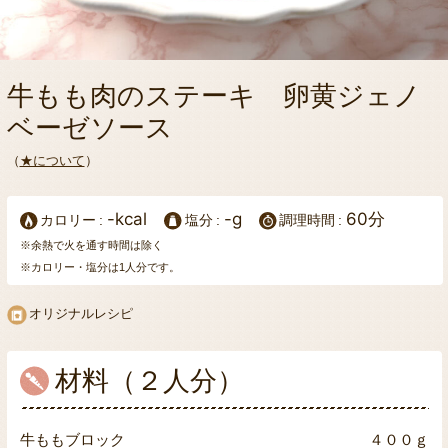
牛もも肉のステーキ 卵黄ジェノ
ベーゼソース
（
★について
）
-kcal
-g
60分
カロリー
塩分
調理時間
※余熱で火を通す時間は除く
※カロリー・塩分は1人分です。
オリジナルレシピ
材料（２人分）
牛ももブロック
４００ｇ