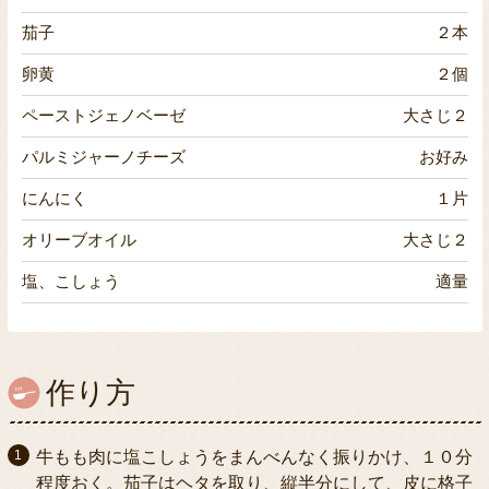
茄子
２本
卵黄
２個
ペーストジェノベーゼ
大さじ２
パルミジャーノチーズ
お好み
にんにく
１片
オリーブオイル
大さじ２
塩、こしょう
適量
作り方
牛もも肉に塩こしょうをまんべんなく振りかけ、１０分
程度おく。茄子はヘタを取り、縦半分にして、皮に格子