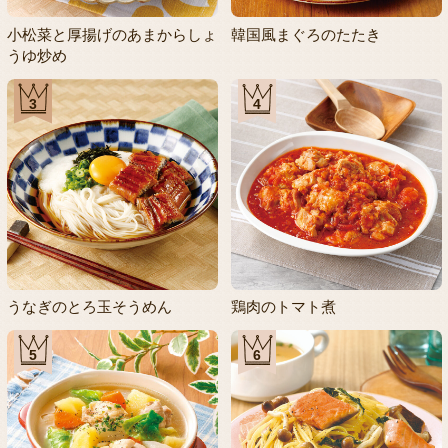
小松菜と厚揚げのあまからしょ
韓国風まぐろのたたき
うゆ炒め
3
4
うなぎのとろ玉そうめん
鶏肉のトマト煮
5
6