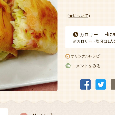
（
★について
）
-kca
カロリー
※カロリー・塩分は1人
オリジナルレシピ
コメントをみる