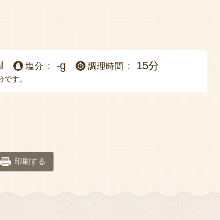
l
-g
15分
塩分
調理時間
分です。
印刷する