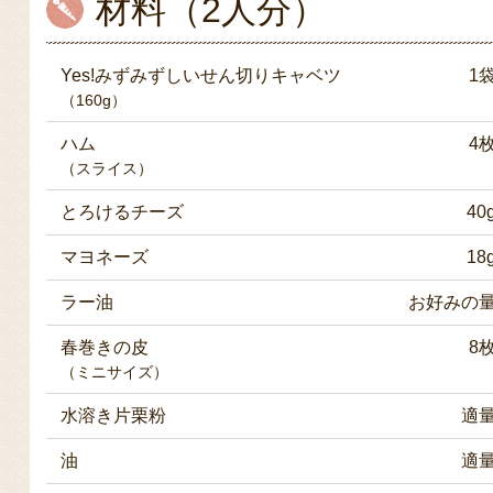
材料（2人分）
Yes!みずみずしいせん切りキャベツ
1
（160g）
ハム
4
（スライス）
とろけるチーズ
40
マヨネーズ
18
ラー油
お好みの
春巻きの皮
8
（ミニサイズ）
水溶き片栗粉
適
油
適