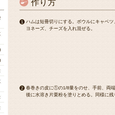
作り方
袋
ハムは短冊切りにする。ボウルにキャベツ
ヨネーズ、チーズを入れ混ぜる。
枚
g
g
量
枚
春巻きの皮に①の1/8量をのせ、手前、両
後に水溶き片栗粉を塗りとめる。同様に残
量
量