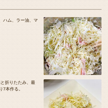
、ハム、ラー油、マ
端と折りたたみ、最
り7本作る。