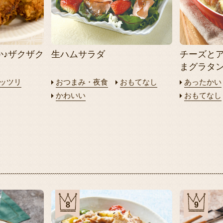
か♪ザクザク
生ハムサラダ
チーズと
まグラタ
ッツリ
おつまみ・夜食
おもてなし
あったかい
かわいい
おもてなし
8
9